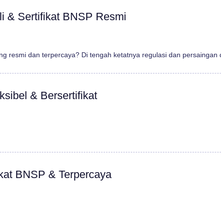
Ahli & Sertifikat BNSP Resmi
ng resmi dan terpercaya? Di tengah ketatnya regulasi dan persaingan 
sibel & Bersertifikat
fikat BNSP & Terpercaya