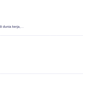
di dunia kerja,…