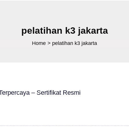
pelatihan k3 jakarta
Home
pelatihan k3 jakarta
erpercaya – Sertifikat Resmi