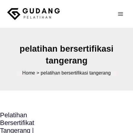
Skip
to
Mai
content
Gudang Pelatihan
Men
pelatihan bersertifikasi
tangerang
Home
pelatihan bersertifikasi tangerang
Pelatihan
Bersertifikat
Tangerang |