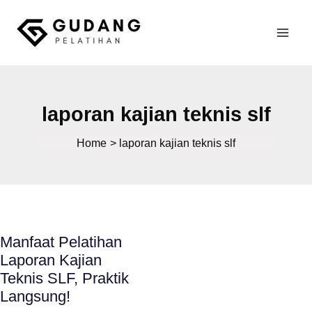
Skip
to
Mai
content
Gudang Pelatihan
Men
laporan kajian teknis slf
Home
laporan kajian teknis slf
Manfaat Pelatihan
Laporan Kajian
Teknis SLF, Praktik
Langsung!