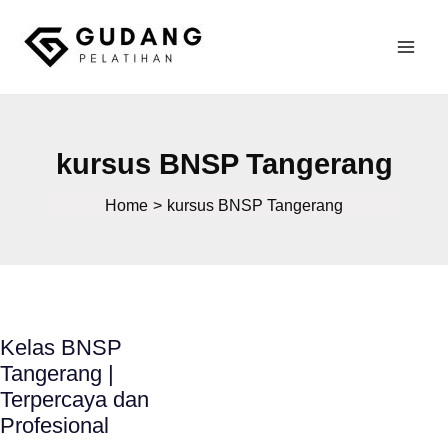
Skip
to
Mai
content
Gudang Pelatihan
Men
kursus BNSP Tangerang
Home
kursus BNSP Tangerang
Kelas BNSP
Tangerang |
Terpercaya dan
Profesional