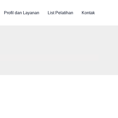
Profil dan Layanan
List Pelatihan
Kontak