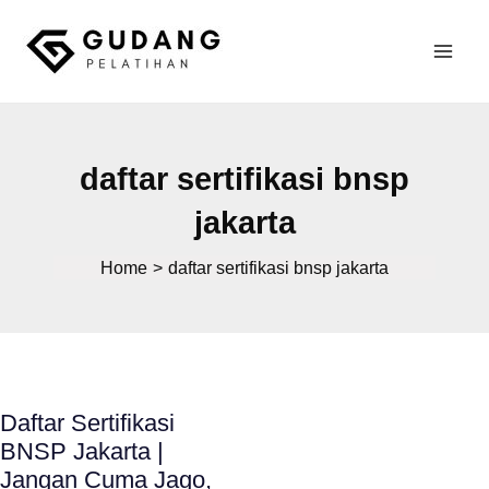
Skip
to
Mai
content
Gudang Pelatihan
Men
daftar sertifikasi bnsp
jakarta
Home
daftar sertifikasi bnsp jakarta
Daftar Sertifikasi
BNSP Jakarta |
Jangan Cuma Jago,