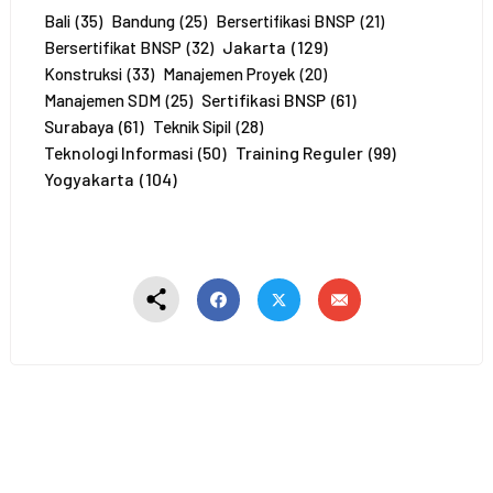
s
e
Bali
(35)
Bandung
(25)
Bersertifikasi BNSP
(21)
r
Jakarta
(129)
Bersertifikat BNSP
(32)
t
Konstruksi
(33)
Manajemen Proyek
(20)
a
Sertifikasi BNSP
(61)
Manajemen SDM
(25)
*
Surabaya
(61)
Teknik Sipil
(28)
Training Reguler
(99)
Teknologi Informasi
(50)
Yogyakarta
(104)