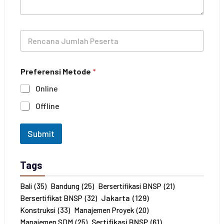
P
p
e
h
l
o
R
a
n
e
t
e
n
i
c
h
Preferensi Metode
*
a
a
n
n
Online
a
*
J
Offline
u
m
l
Submit
a
h
P
Tags
e
s
e
Bali
(35)
Bandung
(25)
Bersertifikasi BNSP
(21)
r
Jakarta
(129)
Bersertifikat BNSP
(32)
t
Konstruksi
(33)
Manajemen Proyek
(20)
a
Sertifikasi BNSP
(61)
Manajemen SDM
(25)