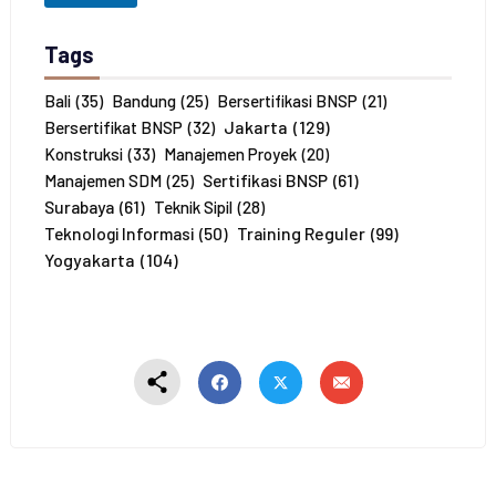
h
P
Tags
e
s
e
Bali
(35)
Bandung
(25)
Bersertifikasi BNSP
(21)
r
Jakarta
(129)
Bersertifikat BNSP
(32)
t
Konstruksi
(33)
Manajemen Proyek
(20)
a
Sertifikasi BNSP
(61)
Manajemen SDM
(25)
*
Surabaya
(61)
Teknik Sipil
(28)
Training Reguler
(99)
Teknologi Informasi
(50)
Yogyakarta
(104)