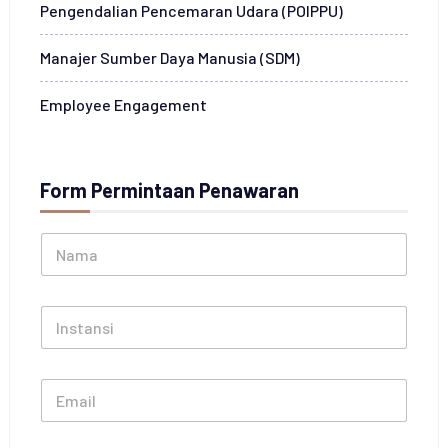
Pengendalian Pencemaran Udara (POIPPU)
Manajer Sumber Daya Manusia (SDM)
Employee Engagement
Form Permintaan Penawaran
N
a
m
a
I
*
n
s
t
E
a
m
n
a
s
i
i