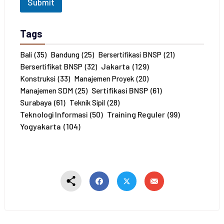
Submit
a
h
P
Tags
e
s
e
Bali
(35)
Bandung
(25)
Bersertifikasi BNSP
(21)
r
Jakarta
(129)
Bersertifikat BNSP
(32)
t
Konstruksi
(33)
Manajemen Proyek
(20)
a
Sertifikasi BNSP
(61)
Manajemen SDM
(25)
*
Surabaya
(61)
Teknik Sipil
(28)
Training Reguler
(99)
Teknologi Informasi
(50)
Yogyakarta
(104)