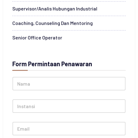
Supervisor/Analis Hubungan Industrial
Coaching, Counseling Dan Mentoring
Senior Office Operator
Form Permintaan Penawaran
N
a
m
a
I
*
n
s
t
E
a
m
n
a
s