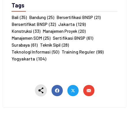
P
Tags
e
s
e
Bali
(35)
Bandung
(25)
Bersertifikasi BNSP
(21)
r
Jakarta
(129)
Bersertifikat BNSP
(32)
t
Konstruksi
(33)
Manajemen Proyek
(20)
a
Sertifikasi BNSP
(61)
Manajemen SDM
(25)
*
Surabaya
(61)
Teknik Sipil
(28)
Training Reguler
(99)
Teknologi Informasi
(50)
Yogyakarta
(104)