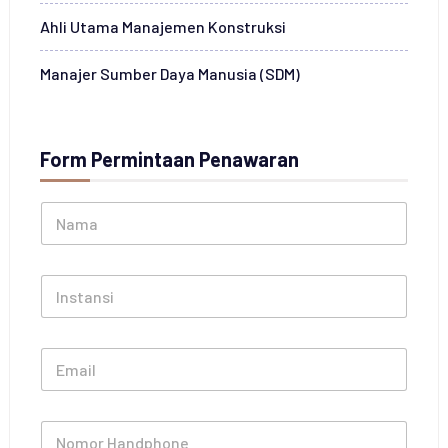
Ahli Utama Manajemen Konstruksi
Manajer Sumber Daya Manusia (SDM)
Form Permintaan Penawaran
N
a
m
a
I
*
n
s
t
E
a
m
n
a
s
i
i
N
l