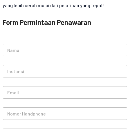
yang lebih cerah mulai dari pelatihan yang tepat!
Form Permintaan Penawaran
N
a
m
a
I
*
n
s
t
E
a
m
n
a
s
i
i
N
l
o
*
m
o