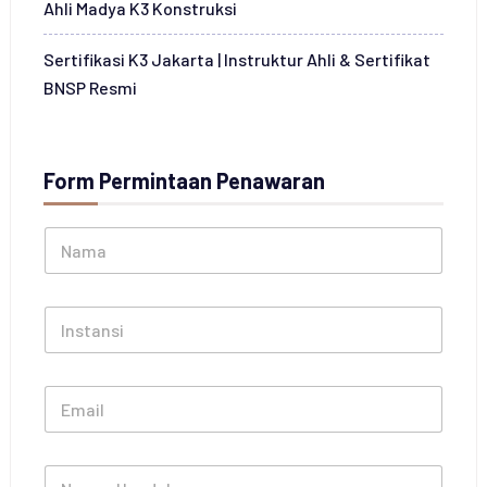
Ahli Madya K3 Konstruksi
Sertifikasi K3 Jakarta | Instruktur Ahli & Sertifikat
BNSP Resmi
Form Permintaan Penawaran
N
a
m
a
I
*
n
s
t
E
a
m
n
a
s
i
i
N
l