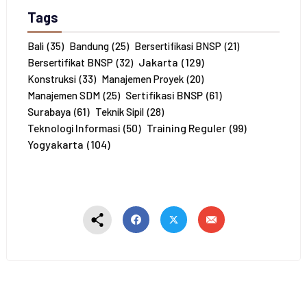
P
Tags
e
s
e
Bali
(35)
Bandung
(25)
Bersertifikasi BNSP
(21)
r
Jakarta
(129)
Bersertifikat BNSP
(32)
t
Konstruksi
(33)
Manajemen Proyek
(20)
a
Sertifikasi BNSP
(61)
Manajemen SDM
(25)
*
Surabaya
(61)
Teknik Sipil
(28)
Training Reguler
(99)
Teknologi Informasi
(50)
Yogyakarta
(104)