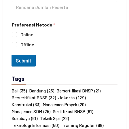
R
a
n
e
t
e
n
i
c
h
Preferensi Metode
*
a
a
n
n
Online
a
*
J
Offline
u
m
l
Submit
a
h
P
Tags
e
s
e
Bali
(35)
Bandung
(25)
Bersertifikasi BNSP
(21)
r
Jakarta
(129)
Bersertifikat BNSP
(32)
t
Konstruksi
(33)
Manajemen Proyek
(20)
a
Sertifikasi BNSP
(61)
Manajemen SDM
(25)
*
Surabaya
(61)
Teknik Sipil
(28)
Training Reguler
(99)
Teknologi Informasi
(50)