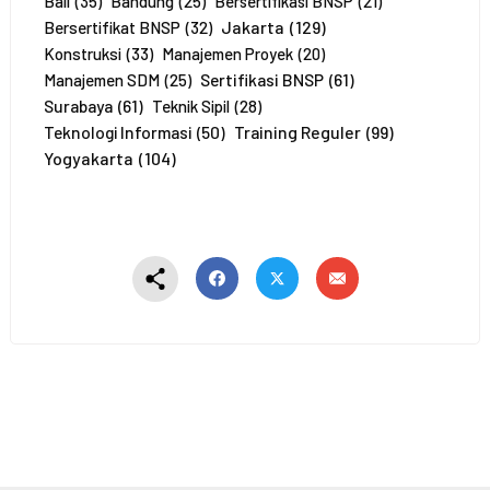
e
Bali
(35)
Bandung
(25)
Bersertifikasi BNSP
(21)
r
Jakarta
(129)
Bersertifikat BNSP
(32)
t
Konstruksi
(33)
Manajemen Proyek
(20)
a
Sertifikasi BNSP
(61)
Manajemen SDM
(25)
*
Surabaya
(61)
Teknik Sipil
(28)
Training Reguler
(99)
Teknologi Informasi
(50)
Yogyakarta
(104)