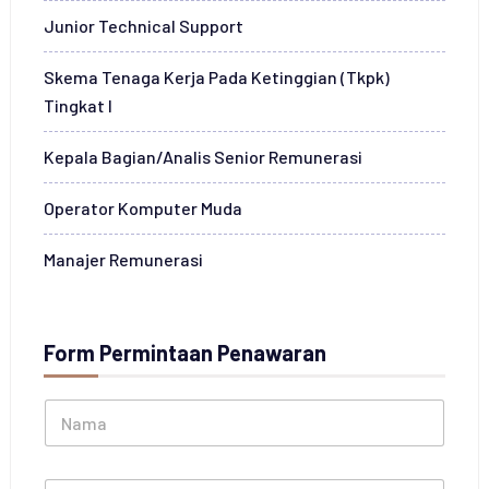
Junior Technical Support
Skema Tenaga Kerja Pada Ketinggian (Tkpk)
Tingkat I
Kepala Bagian/Analis Senior Remunerasi
Operator Komputer Muda
Manajer Remunerasi
Form Permintaan Penawaran
N
a
m
a
I