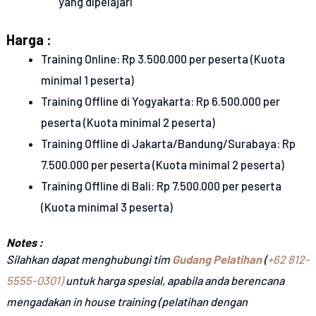
yang dipelajari
Harga :
Training Online: Rp 3.500.000 per peserta (Kuota
minimal 1 peserta)
Training Offline di Yogyakarta: Rp 6.500.000 per
peserta (Kuota minimal 2 peserta)
Training Offline di Jakarta/Bandung/Surabaya: Rp
7.500.000 per peserta (Kuota minimal 2 peserta)
Training Offline di Bali: Rp 7.500.000 per peserta
(Kuota minimal 3 peserta)
Notes :
Silahkan dapat menghubungi tim
Gudang Pelatihan
(
+62 812-
5555-0301)
untuk harga spesial, apabila anda berencana
mengadakan in house training (pelatihan dengan