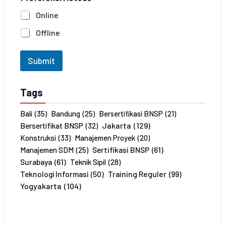
n
n
Online
a
*
J
Offline
u
m
l
Submit
a
h
P
Tags
e
s
e
Bali
(35)
Bandung
(25)
Bersertifikasi BNSP
(21)
r
Jakarta
(129)
Bersertifikat BNSP
(32)
t
Konstruksi
(33)
Manajemen Proyek
(20)
a
Sertifikasi BNSP
(61)
Manajemen SDM
(25)
*
Surabaya
(61)
Teknik Sipil
(28)
Training Reguler
(99)
Teknologi Informasi
(50)
Yogyakarta
(104)