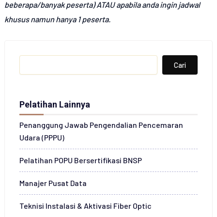
beberapa/banyak peserta) ATAU apabila anda ingin jadwal
khusus namun hanya 1 peserta.
Search
Cari
Pelatihan Lainnya
Penanggung Jawab Pengendalian Pencemaran
Udara (PPPU)
Pelatihan POPU Bersertifikasi BNSP
Manajer Pusat Data
Teknisi Instalasi & Aktivasi Fiber Optic